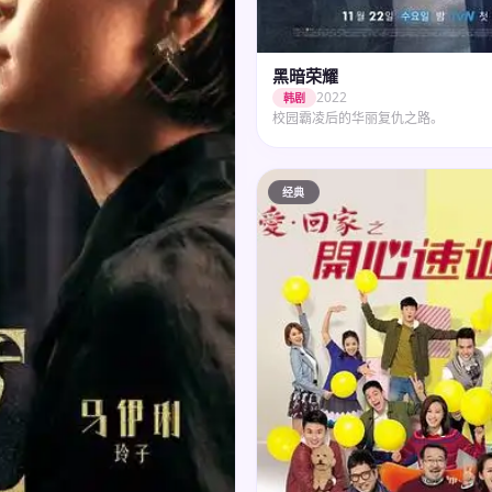
黑暗荣耀
2022
韩剧
校园霸凌后的华丽复仇之路。
经典