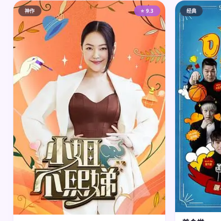
神作
⭐ 9.3
经典