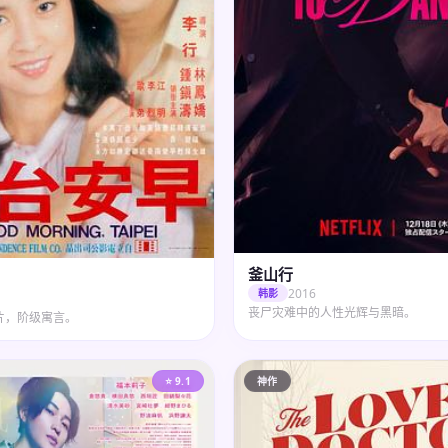
釜山行
2016
韩影
丧尸灾难中的人性光辉与黑暗。
片，阶级寓言。
⭐ 9.1
神作