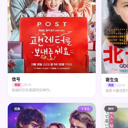
信号
寄生虫
2016
2019
韩剧
韩影
穿越时空的悬疑刑侦神作。
奥斯卡最佳影
经典
⭐ 8.3
神作