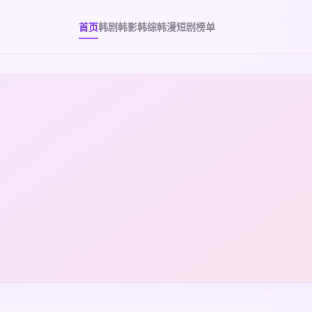
首页
韩剧
韩影
韩综
韩漫
短剧
榜单
、