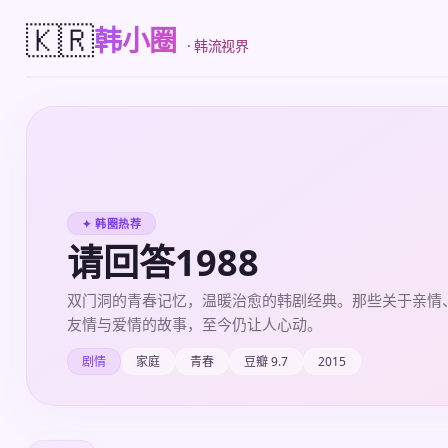
🇰🇷
韩小圈
· 韩流视界
✦ 韩圈热荐
请回答1988
双门洞的青春记忆，温暖治愈的韩剧经典。那些关于亲情
友情与爱情的故事，至今仍让人心动。
剧情
家庭
青春
豆瓣 9.7
2015