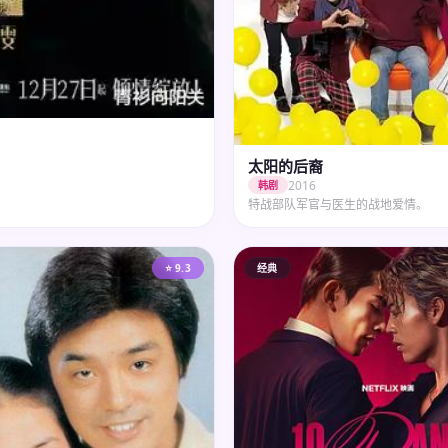
太阳的后裔
2016
韩剧
特战部队军官与医生的战地爱情。
⭐ 9.3
经典