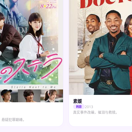
素媛
2013
韩影
真实事件改编，催泪与救赎。
，悬疑犯罪巅峰。