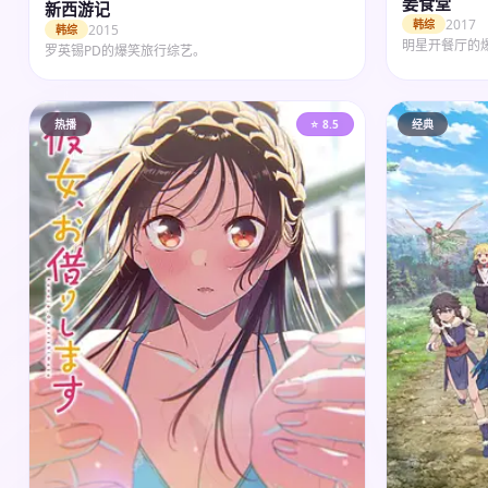
姜食堂
新西游记
2017
韩综
2015
韩综
明星开餐厅的
罗英锡PD的爆笑旅行综艺。
热播
⭐ 8.5
经典