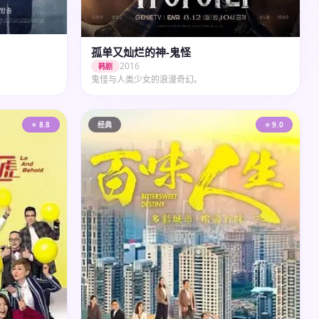
孤单又灿烂的神-鬼怪
2016
韩剧
鬼怪与人类少女的浪漫奇幻。
⭐ 8.8
经典
⭐ 9.0