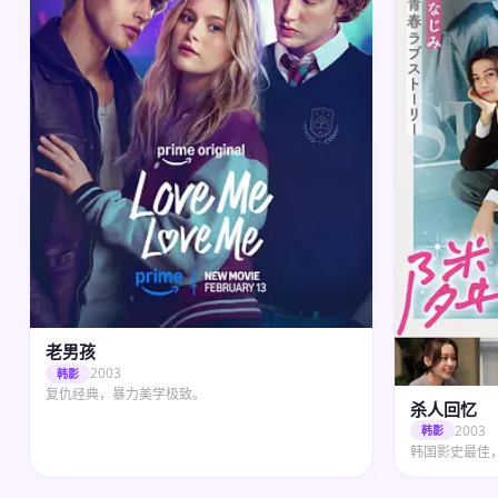
老男孩
2003
韩影
复仇经典，暴力美学极致。
杀人回忆
2003
韩影
韩国影史最佳