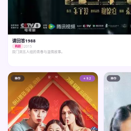
请回答1988
2015
韩剧
双门洞五人组的青春与温情故事。
神作
⭐ 9.2
神作