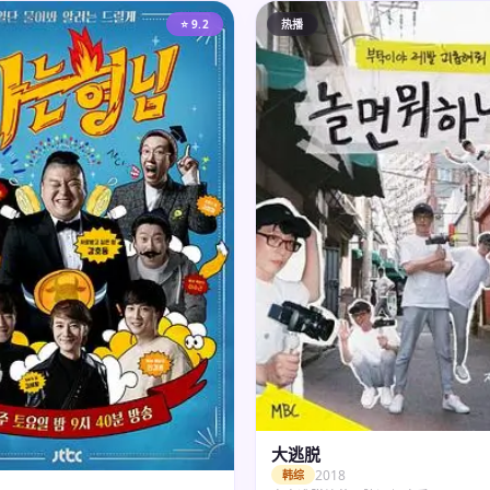
⭐ 9.2
热播
大逃脱
2018
韩综