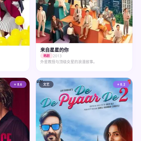
来自星星的你
2013
韩剧
外星教授与顶级女星的浪漫故事。
⭐ 8.6
文艺
⭐ 8.2