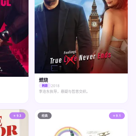
燃烧
2018
韩影
李沧东执导，悬疑与哲思交织。
⭐ 9.3
经典
⭐ 9.1